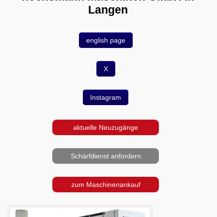
Videos
Langen
Service
english page
Wir über uns
06103-9744-0
X
Email
Instagram
English
aktuelle Neuzugänge
Schärfdienst anfordern
zum Maschinenankauf