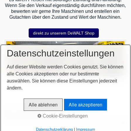
Wenn Sie den Verkauf eigenständig durchführen möchten,
bewerten wir gerne Ihre Maschinen und erstellen ein
Gutachten über den Zustand und Wert der Maschinen.
direkt zu unserem DeWALT Shop
Datenschutzeinstellungen
Auf dieser Website werden Cookies genutzt. Sie können
alle Cookies akzeptieren oder nur bestimmte
auswählen. Sie können diese Einstellungen jederzeit
ändern.
Alle ablehnen
Alle akzeptieren
AGB
Bitte beachten!
Impressum
Sitemap intern
Cookie-Einstellungen
Datenschutzerklärung
intern
© 2026 höchsmann-maschinen GmbH
Datenschutzerklärung
|
Impressum