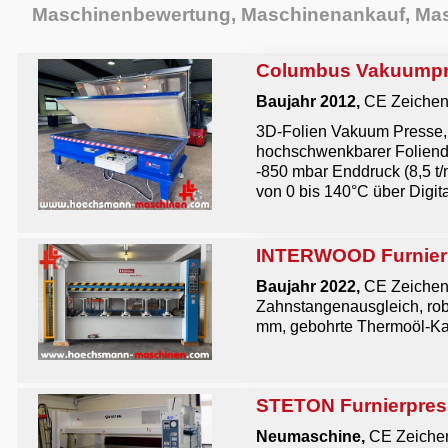
Maschinenbewertung, Maschinenankauf, Mas
Columbus Vakuumpre
Baujahr 2012,
CE Zeichen
3D-Folien Vakuum Presse,
hochschwenkbarer Foliend
-850 mbar Enddruck (8,5 t/
von 0 bis 140°C über Digital
INTERWOOD Furnierp
Baujahr 2022,
CE Zeiche
Zahnstangenausgleich, rob
mm, gebohrte Thermoöl-K
STETON Furnierpres
Neumaschine,
CE Zeiche