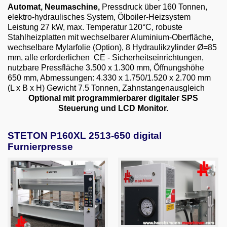
Email
Automat, Neumaschine,
Pressdruck über 160 Tonnen,
elektro-hydraulisches System, Ölboiler-Heizsystem
Leistung 27 kW, max. Temperatur 120°C, robuste
English
Stahlheizplatten mit wechselbarer Aluminium-Oberfläche,
wechselbare Mylarfolie (Option), 8 Hydraulikzylinder Ø=85
mm, alle erforderlichen CE - Sicherheitseinrichtungen,
nutzbare Pressfläche 3.500 x 1.300 mm, Öffnungshöhe
650 mm, Abmessungen: 4.330 x 1.750/1.520 x 2.700 mm
(L x B x H) Gewicht 7.5 Tonnen, Zahnstangenausgleich
Optional mit programmierbarer digitaler SPS
Steuerung und LCD Monitor.
STETON P160XL 2513-650 digital
Furnierpresse