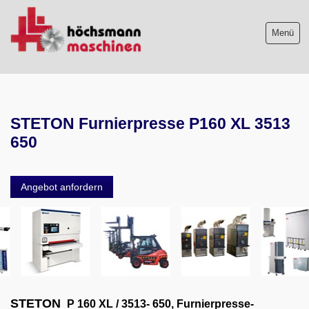
Menü
Maschinenliste
STETON Furnierpresse P160 XL 3513
Maschinenankauf
650
Shop
Angebot anfordern
Videos
Service
Wir über uns
06103-9744-0
STETON
P 160 XL / 3513- 650, Furnierpresse-