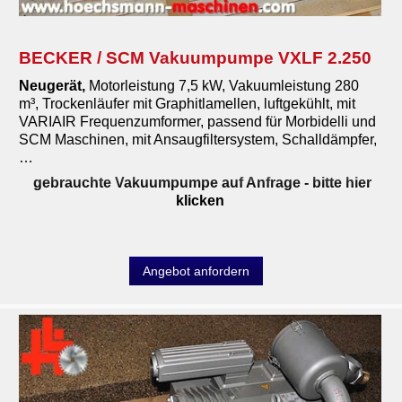
Diverses
Maschinenankauf
BECKER / SCM Vakuumpumpe VXLF 2.250
Neugerät,
Motorleistung 7,5 kW, Vakuumleistung 280
Shop
m³, Trockenläufer mit Graphitlamellen, luftgekühlt, mit
VARIAIR Frequenzumformer, passend für Morbidelli und
Videos
SCM Maschinen, mit Ansaugfiltersystem, Schalldämpfer,
…
Service
gebrauchte Vakuumpumpe auf Anfrage
- bitte hier
klicken
Wir über uns
06103-9744-0
Angebot anfordern
Email
English