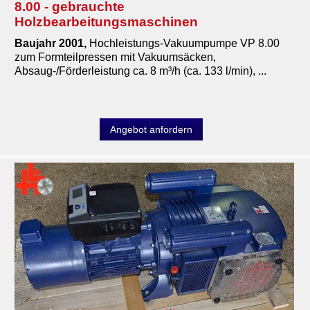
8.00 - gebrauchte
Hobelmaschinen
Holzbearbeitungsmaschinen
Kaffeemaschinen
Baujahr 2001,
Hochleistungs-Vakuumpumpe VP 8.00
zum Formteilpressen mit Vakuumsäcken,
Kantenanleimmaschinen
Absaug-/Förderleistung ca. 8 m³/h (ca. 133 l/min), ...
kombinierte Maschinen
Kompressoren
Angebot anfordern
Metallmaschinen
Pressen
Schleifmaschinen
Sägen
Gabelstapler Hubwagen Arbeitsbuehnen
Werkstattofen, Heizanlagen
Zerspanungs- & Elektrowerkzeuge