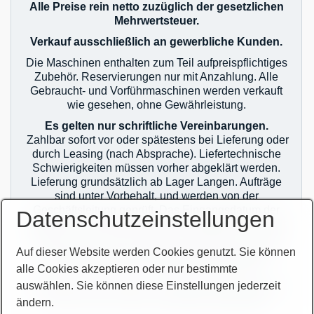
Alle Preise rein netto zuzüglich der gesetzlichen
Mehrwertsteuer.
Verkauf ausschließlich an gewerbliche Kunden.
Die Maschinen enthalten zum Teil aufpreispflichtiges
Zubehör. Reservierungen nur mit Anzahlung. Alle
Gebraucht- und Vorführmaschinen werden verkauft
wie gesehen, ohne Gewährleistung.
Es gelten nur schriftliche Vereinbarungen.
Zahlbar sofort vor oder spätestens bei Lieferung oder
durch Leasing (nach Absprache). Liefertechnische
Schwierigkeiten müssen vorher abgeklärt werden.
Lieferung grundsätzlich ab Lager Langen. Aufträge
sind unter Vorbehalt, und werden von der
Geschäftsleitung geprüft. Das Eingangsdatum der
Datenschutzeinstellungen
Aufträge ist bei Mehrfachverkauf maßgebend. Es gilt
jeweils nur der erste Auftrag! Auslieferung erst nach
Auf dieser Website werden Cookies genutzt. Sie können
zahlungstechnischer Klärung! Im Übrigen gelten
unsere allgemeinen Geschäftsbedingungen.
alle Cookies akzeptieren oder nur bestimmte
auswählen. Sie können diese Einstellungen jederzeit
Sie finden unsere AGB`s auf unserer Homepage im
Netz oder auf unseren Auftragsbestätigungen.
ändern.