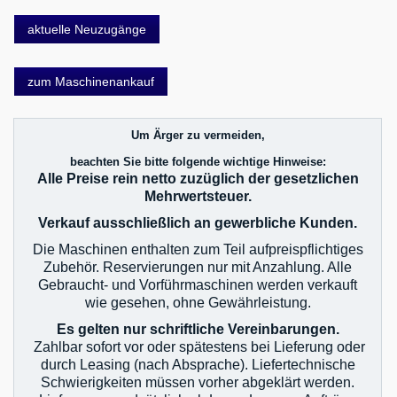
Brikettpresse & Hacker
aktuelle Neuzugänge
CNC Bearbeitungszentren
zum Maschinenankauf
Eisstrahlanlagen
Fräsmaschinen
Um Ärger zu vermeiden,
Furnierzusammensetzmaschinen
beachten Sie bitte folgende wichtige Hinweise:
Alle Preise rein netto zuzüglich der gesetzlichen
Grill und Barbecue
Mehrwertsteuer.
Hobelmaschinen
Verkauf ausschließlich an gewerbliche Kunden.
Kaffeemaschinen
Die Maschinen enthalten zum Teil aufpreispflichtiges
Zubehör. Reservierungen nur mit Anzahlung. Alle
Kantenanleimmaschinen
Gebraucht- und Vorführmaschinen werden verkauft
wie gesehen, ohne Gewährleistung.
kombinierte Maschinen
Es gelten nur schriftliche Vereinbarungen.
Kompressoren
Zahlbar sofort vor oder spätestens bei Lieferung oder
durch Leasing (nach Absprache). Liefertechnische
Metallmaschinen
Schwierigkeiten müssen vorher abgeklärt werden.