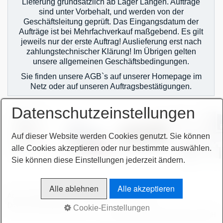
Lieferung grundsätzlich ab Lager Langen. Aufträge
Pressen
sind unter Vorbehalt, und werden von der
Geschäftsleitung geprüft. Das Eingangsdatum der
Schleifmaschinen
Aufträge ist bei Mehrfachverkauf maßgebend. Es gilt
Sägen
jeweils nur der erste Auftrag! Auslieferung erst nach
zahlungstechnischer Klärung! Im Übrigen gelten
Gabelstapler Hubwagen Arbeitsbuehnen
unsere allgemeinen Geschäftsbedingungen.
Sie finden unsere AGB`s auf unserer Homepage im
Werkstattofen, Heizanlagen
Netz oder auf unseren Auftragsbestätigungen.
Zerspanungs- & Elektrowerkzeuge
Datenschutzeinstellungen
Diverses
Auf dieser Website werden Cookies genutzt. Sie können
Maschinenankauf
alle Cookies akzeptieren oder nur bestimmte auswählen.
Shop
Sie können diese Einstellungen jederzeit ändern.
Videos
Alle ablehnen
Alle akzeptieren
AGB
Bitte beachten!
Impressum
Sitemap intern
Service
Datenschutzerklärung
intern
Cookie-Einstellungen
© 2026 höchsmann-maschinen GmbH