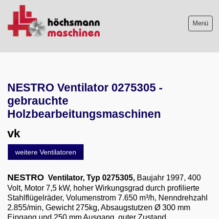
Menü
Maschinenliste
aktuelle Neuzugänge
NESTRO Ventilator 0275305 -
gebrauchte
Absauganlagen
Holzbearbeitungsmaschinen
Absaugung mit Brikettpresse
vk
Farbnebelabsauganlagen
Reinluft-Absauganlagen
weitere Ventilatoren
Rohluft-Absauganlagen
NESTRO
Ventilator, Typ 0275305,
Baujahr 1997, 400
Schleifstaubabsaugtische
Volt, Motor 7,5 kW, hoher Wirkungsgrad durch profilierte
Stahlflügelräder, Volumenstrom 7.650 m³/h, Nenndrehzahl
Schweißrauchabsauganlagen
2.855/min, Gewicht 275kg, Absaugstutzen Ø 300 mm
Eingang und 250 mm Ausgang, guter Zustand