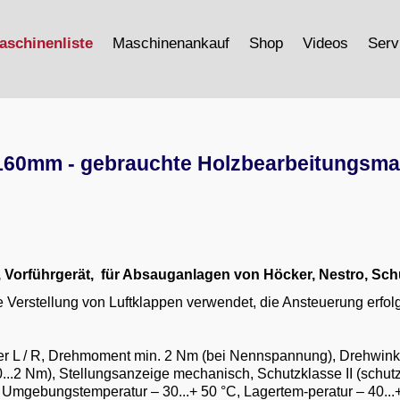
aschinenliste
Maschinenankauf
Shop
Videos
Serv
160mm - gebrauchte Holzbearbeitungsm
,
Vorführgerät, für Absauganlagen von Höcker, Nestro, Schu
e Verstellung von Luftklappen verwendet, die Ansteuerung erfol
ter L / R, Drehmoment min. 2 Nm (bei Nennspannung), Drehwink
..2 Nm), Stellungsanzeige mechanisch, Schutzklasse II (schutzi
Umgebungstemperatur – 30...+ 50 °C, Lagertem-peratur – 40...