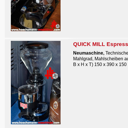
QUICK MILL Espres
Neumaschine,
Technische
Mahlgrad, Mahlscheiben au
B x H x T) 150 x 390 x 150 