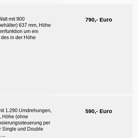
att mit 900
790,- Euro
nbehälter) 637 mm, Höhe
rrfunktion um ein
 des in der Höhe
mit 1.290 Umdrehungen,
590,- Euro
m, Höhe (ohne
osierungssteuerung per
ür Single und Double
...