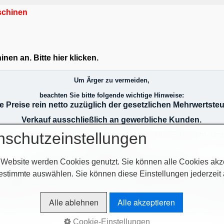
chinen
en an. Bitte hier klicken.
Um Ärger zu vermeiden,
beachten Sie bitte folgende wichtige Hinweise:
le Preise rein netto zuzüglich der gesetzlichen Mehrwertsteu
Verkauf ausschließlich an gewerbliche Kunden.
nschutzeinstellungen
 Zubehör. Reservierungen nur mit Anzahlung. Alle Gebraucht- u
Gewährleistung.
Es gelten nur schriftliche Vereinbarungen.
 Website werden Cookies genutzt. Sie können alle Cookies akz
oder durch Leasing (nach Absprache). Liefertechnische Schwier
estimmte auswählen. Sie können diese Einstellungen jederzeit
r Vorbehalt, und werden von der Geschäftsleitung geprüft. Das 
 Auslieferung erst nach zahlungstechnischer Klärung! Im Übrig
Alle ablehnen
Alle akzeptieren
e AGB`s auf unserer Homepage im Netz oder auf unseren Auftr
Cookie-Einstellungen