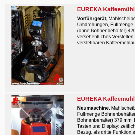
EUREKA Kaffeemühl
Vorführgerät,
Mahlscheibe
Umdrehungen, Füllmenge B
(ohne Bohnenbehälter) 420
versehentliches Verstelle
verstellbaren Kaffeemehlaus
EUREKA Kaffeemühl
Neumaschine,
Mahlscheib
Füllmenge Bohnenbehälter 
Bohnenbehälter) 379 mm, B
Tasten und Display: zeitli
Bezug, als dritte Funktion 