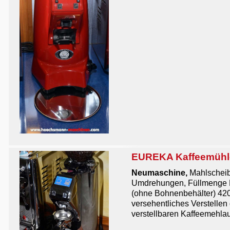
EUREKA Kaffeemühl
Neumaschine,
Mahlscheib
Umdrehungen, Füllmenge B
(ohne Bohnenbehälter) 420
versehentliches Verstelle
verstellbaren Kaffeemehlaus