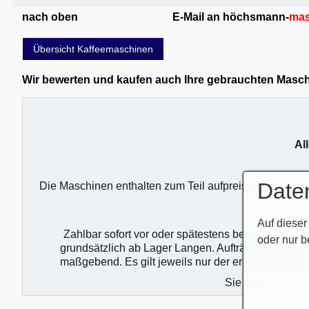
nach oben
E-Mail an höchsmann-
mas
Übersicht Kaffeemaschinen
Wir bewerten und kaufen auch Ihre gebrauchten Maschin
Al
Date
Die Maschinen enthalten zum Teil aufpreispflichtiges
Auf dieser
Zahlbar sofort vor oder spätestens bei Lieferung 
oder nur b
grundsätzlich ab Lager Langen. Aufträge sind unte
maßgebend. Es gilt jeweils nur der erste Auftrag!
Sie finden unser