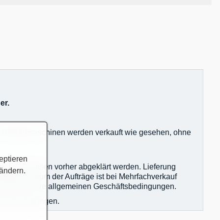
er.
nd Vorführmaschinen werden verkauft wie gesehen, ohne
eptieren
igkeiten müssen vorher abgeklärt werden. Lieferung
 ändern.
Eingangsdatum der Aufträge ist bei Mehrfachverkauf
en gelten unsere allgemeinen Geschäftsbedingungen.
agsbestätigungen.