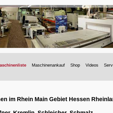
.
aschinenliste
Maschinenankauf
Shop
Videos
Serv
n im Rhein Main Gebiet Hessen Rheinlan
er, Kremlin, Schleicher, Schmalz, ...