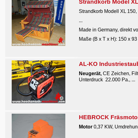
Strandkorb Model XL
Strandkorb Modell XL 150,
...
Made in Germany, direkt vo
Maße (B x T x H): 150 x 93
AL-KO Industriestau
Neugerät,
CE Zeichen, Fil
Unterdruck 22.000 Pa., ...
HEBROCK Fräsmotor 
Motor
0,37 KW, Umdrehung