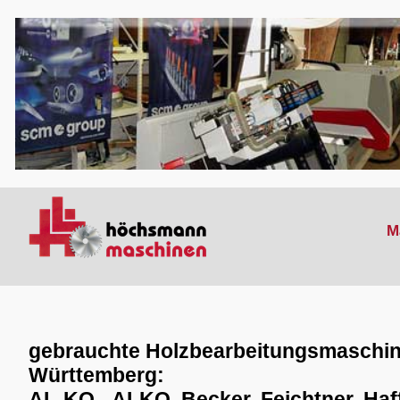
M
gebrauchte Holzbearbeitungsmaschine
Württemberg:
AL-KO - ALKO, Becker, Feichtner, Haffn