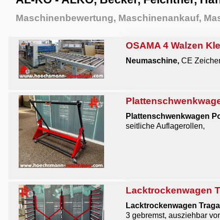
Maschinenbewertung, Maschinenankauf, Mas
OSAMA 4 Walzen Kle
Neumaschine,
CE Zeiche
Plattenschwenkwage
Plattenschwenkwagen Po
seitliche Auflagerollen,
Lacktrockenwagen 
Lacktrockenwagen Traga
3 gebremst, ausziehbar vo