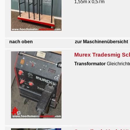
1,55m x 0,57m
nach oben
zur Maschinenübersicht
Murex Tradesmig Sc
Transformator
Gleichrich