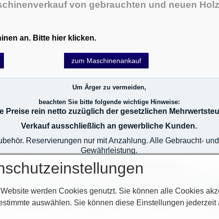
chinenverkauf von gebrauchten und neuen Hol
en an. Bitte hier klicken.
zum Maschinenankauf
Um Ärger zu vermeiden,
beachten Sie bitte folgende wichtige Hinweise:
le Preise rein netto zuzüglich der gesetzlichen Mehrwertsteu
Verkauf ausschließlich an gewerbliche Kunden.
 Zubehör. Reservierungen nur mit Anzahlung. Alle Gebraucht- u
Gewährleistung.
nschutzeinstellungen
Es gelten nur schriftliche Vereinbarungen.
oder durch Leasing (nach Absprache). Liefertechnische Schwier
r Vorbehalt, und werden von der Geschäftsleitung geprüft. Das 
 Website werden Cookies genutzt. Sie können alle Cookies akz
 Auslieferung erst nach zahlungstechnischer Klärung! Im Übrig
estimmte auswählen. Sie können diese Einstellungen jederzeit
e AGB`s auf unserer Homepage im Netz oder auf unseren Auftr