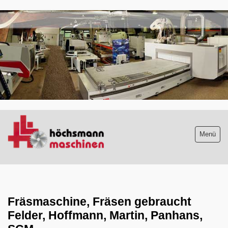
.
Menü
Maschinenliste
aktuelle Neuzugänge
Fräsmaschine, Fräsen gebraucht
Felder, Hoffmann, Martin, Panhans,
Absauganlagen