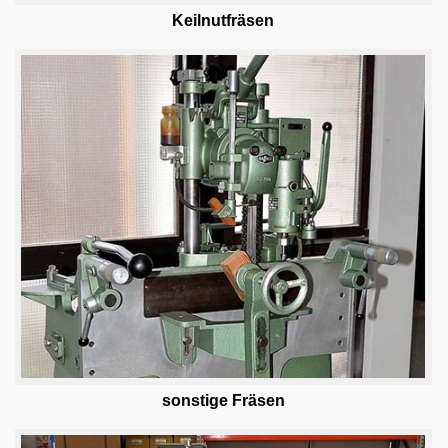
Keilnutfräsen
Kaffeemaschinen
Kantenanleimmaschinen
kombinierte Maschinen
Kompressoren
Metallmaschinen
Pressen
Schleifmaschinen
Sägen
Gabelstapler Hubwagen Arbeitsbuehnen
Werkstattofen, Heizanlagen
Zerspanungs- & Elektrowerkzeuge
sonstige F
räsen
Diverses