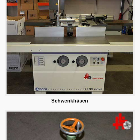
Maschinenankauf
Shop
Videos
Service
Wir über uns
06103-9744-0
Email
Schwenkfräsen
English