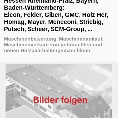
Hessen Rheinland-Pfalz, Bayern,
Bohrmaschinen
Baden-Württemberg:
Brikettpresse & Hacker
Elcon, Felder, Giben, GMC, Holz Her,
Homag, Mayer, Meneconi, Striebig,
CNC Bearbeitungszentren
Putsch, Scheer, SCM-Group, ...
Eisstrahlanlagen
Maschinenbewertung, Maschinenankauf,
Fräsmaschinen
Maschinenverkauf von gebrauchten und
Furnierzusammensetzmaschinen
neuen Holzbearbeitungsmaschinen
Grill und Barbecue
Hobelmaschinen
Kaffeemaschinen
Kantenanleimmaschinen
kombinierte Maschinen
Kompressoren
Metallmaschinen