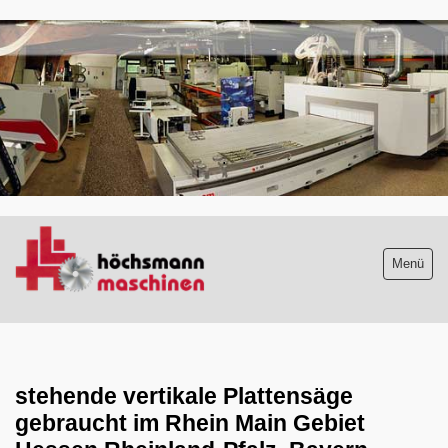
.
Menü
Maschinenliste
aktuelle Neuzugänge
stehende vertikale Plattensäge
gebraucht im Rhein Main Gebiet
Absauganlagen