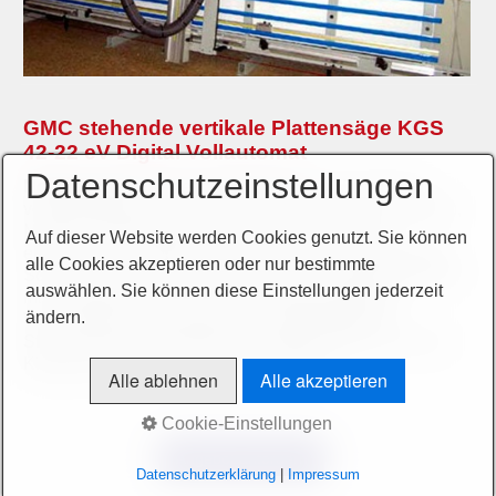
GMC stehende vertikale Plattensäge KGS
42-22 eV Digital Vollautomat
Datenschutzeinstellungen
Neumaschine,
stehende Plattensäge,
CE-Zeichen,
vollautomatischer Schnittablauf (horizontal und vertikal),
Minimal-Sprühkühlung pneumatisch gesteuert,
Auf dieser Website werden Cookies genutzt. Sie können
elektronische Digitalanzeigen, hintere Vollverkleidung,
alle Cookies akzeptieren oder nur bestimmte
Schnittbereich 4.200 x 2.200 x 50 mm, Sägeblatt Ø=250
auswählen. Sie können diese Einstellungen jederzeit
mm, komplett mit abtastenden, gegenlaufendem
ändern.
Vorritzaggregat, Absaughaube, Sägeblattpaket,
Steuerung am Sägewagen, verstärkter Motor 4 kW, mit
Klappanschlägen und Alu-Mittelauflage, ...
Alle ablehnen
Alle akzeptieren
Cookie-Einstellungen
Angebot anfordern
Datenschutzerklärung
|
Impressum