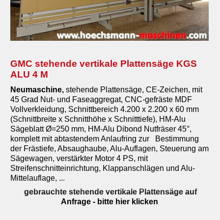
GMC stehende vertikale Plattensäge KGS
ALU 4 M
Neumaschine
,
stehende Plattensäge, CE-Zeichen, mit
45 Grad Nut- und Faseaggregat, CNC-gefräste MDF
Vollverkleidung, Schnittbereich 4.200 x 2.200 x 60 mm
(Schnittbreite x Schnitthöhe x Schnitttiefe), HM-Alu
Sägeblatt Ø=250 mm, HM-Alu Dibond Nutfräser 45°,
komplett mit abtastendem Anlaufring zur Bestimmung
der Frästiefe, Absaughaube, Alu-Auflagen, Steuerung am
Sägewagen, verstärkter Motor 4 PS, mit
Streifenschnitteinrichtung, Klappanschlägen und Alu-
Mittelauflage, ...
gebrauchte stehende vertikale Plattensäge auf
Anfrage
- bitte hier klicken