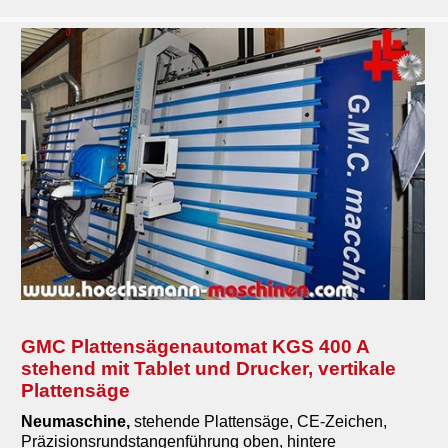
GMC Plattensägenautomat KGS 400 A
stehend mit Tablet und Drucker, vertikale
Plattensäge
Neumaschine,
stehende Plattensäge,
CE-Zeichen,
Präzisionsrundstangenführung oben, hintere