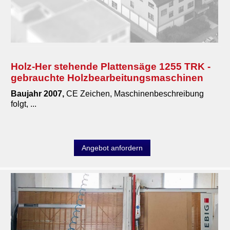
Pressen
Schleifmaschinen
Sägen
Holz-Her stehende Plattensäge 1255 TRK -
Bandsägen
gebrauchte Holzbearbeitungsmaschinen
Doppelgehrungssägen
Baujahr 2007,
CE Zeichen, Maschinenbeschreibung
folgt, ...
Formatkreissägen
Furniersägen Furnierschere
Kappsägen, Zugsägen
Angebot anfordern
Plattenaufteilsäge
stehende Plattensäge
sonstige Sägen
Gabelstapler Hubwagen Arbeitsbuehnen