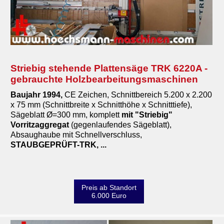
Werkstattofen, Heizanlagen
Zerspanungs- & Elektrowerkzeuge
Diverses
Maschinenankauf
Striebig stehende Plattensäge TRK 6220A -
gebrauchte Holzbearbeitungsmaschinen
Shop
Baujahr 1994,
CE Zeichen,
Schnittbereich 5.200 x 2.200
x 75 mm (Schnittbreite x Schnitthöhe x Schnitttiefe),
Videos
Sägeblatt Ø=300 mm,
komplett
mit "Striebig"
Vorritzaggregat
(gegenlaufendes Sägeblatt),
Service
Absaughaube mit Schnellverschluss,
STAUBGEPRÜFT-TRK, ...
Wir über uns
06103-9744-0
Preis ab Standort
6.000 Euro
Email