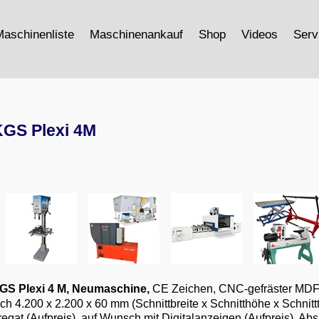
aschinenliste
Maschinenankauf
Shop
Videos
Serv
KGS Plexi 4M
KGS Plexi 4 M, Neumaschine,
CE Zeichen, CNC-gefräster MD
ich 4.200 x 2.200 x 60 mm (Schnittbreite x Schnitthöhe x Schnitt
egat (Aufpreis), auf Wunsch mit Digitalanzeigen (Aufpreis), A