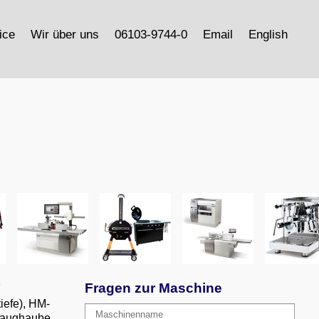
ice
Wir über uns
06103-9744-0
Email
English
Fragen zur Maschine
F
tiefe), HM-
Maschinenname
bsaughaube,