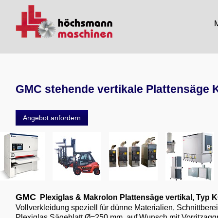
M
GMC stehende vertikale Plattensäge 
Angebot anfordern
GMC
Plexiglas & Makrolon Plattensäge vertikal, Typ 
Vollverkleidung speziell für dünne Materialien, Schnittbere
Plexiglas Sägeblatt Ø=250 mm, auf Wunsch mit Vorritzaggr