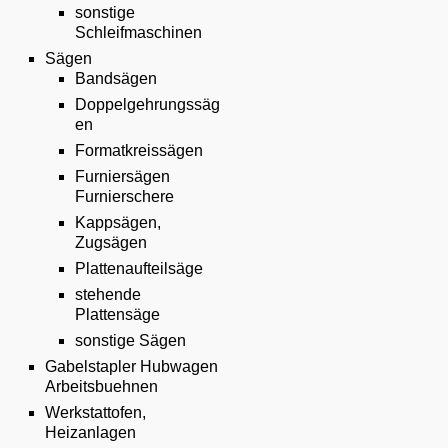
sonstige
Schleifmaschinen
Sägen
Bandsägen
Doppelgehrungssäg
en
Formatkreissägen
Furniersägen
Furnierschere
Kappsägen,
Zugsägen
Plattenaufteilsäge
stehende
Plattensäge
sonstige Sägen
Gabelstapler Hubwagen
Arbeitsbuehnen
Werkstattofen,
Heizanlagen