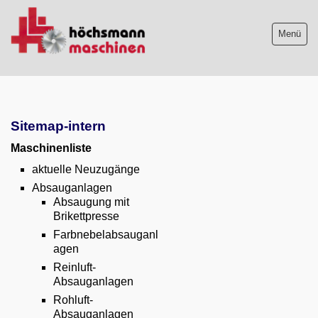
Menü
Maschinenliste
Sitemap-intern
Maschinenankauf
Maschinenliste
Shop
aktuelle Neuzugänge
Absauganlagen
Videos
Absaugung mit
Brikettpresse
Service
Farbnebelabsauganl
agen
Wir über uns
Reinluft-
Absauganlagen
06103-9744-0
Rohluft-
Absauganlagen