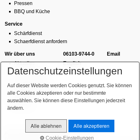
Pressen
BBQ und Küche
Service
Schärfdienst
Schaerfdienst anfordern
Wir über uns
06103-9744-0
Email
Aktuelles
English
Datenschutzeinstellungen
Unternehmen
Finanzierung
Auf dieser Website werden Cookies genutzt. Sie können
Stellenangebote
alle Cookies akzeptieren oder nur bestimmte
Anfahrt
auswählen. Sie können diese Einstellungen jederzeit
Kontakt
ändern.
Alle ablehnen
Alle akzeptieren
AGB
Bitte beachten!
Impressum
Sitemap intern
Cookie-Einstellungen
Datenschutzerklärung
intern