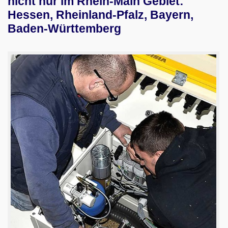
nicht nur im Rhein-Main Gebiet:
Hessen, Rheinland-Pfalz, Bayern,
Videos
Baden-​Württemberg
Service
Schärfdienst
Schaerfdienst anfordern
Wir über uns
06103-9744-0
Email
English