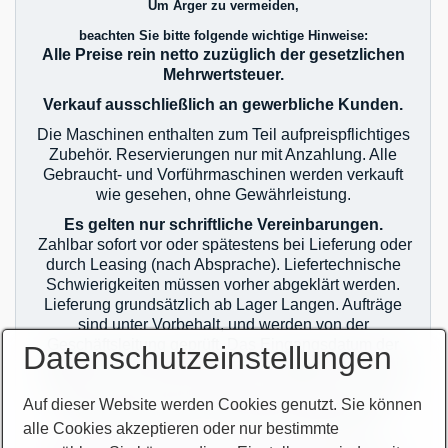
Um Ärger zu vermeiden,
beachten Sie bitte folgende wichtige Hinweise:
Alle Preise rein netto zuzüglich der gesetzlichen
Mehrwertsteuer.
Verkauf ausschließlich an gewerbliche Kunden.
Die Maschinen enthalten zum Teil aufpreispflichtiges
Zubehör. Reservierungen nur mit Anzahlung. Alle
Gebraucht- und Vorführmaschinen werden verkauft
wie gesehen, ohne Gewährleistung.
Es gelten nur schriftliche Vereinbarungen.
Zahlbar sofort vor oder spätestens bei Lieferung oder
durch Leasing (nach Absprache). Liefertechnische
Schwierigkeiten müssen vorher abgeklärt werden.
Lieferung grundsätzlich ab Lager Langen. Aufträge
sind unter Vorbehalt, und werden von der
Geschäftsleitung geprüft. Das Eingangsdatum der
Datenschutzeinstellungen
Aufträge ist bei Mehrfachverkauf maßgebend. Es gilt
jeweils nur der erste Auftrag! Auslieferung erst nach
zahlungstechnischer Klärung! Im Übrigen gelten
Auf dieser Website werden Cookies genutzt. Sie können
unsere allgemeinen Geschäftsbedingungen.
alle Cookies akzeptieren oder nur bestimmte