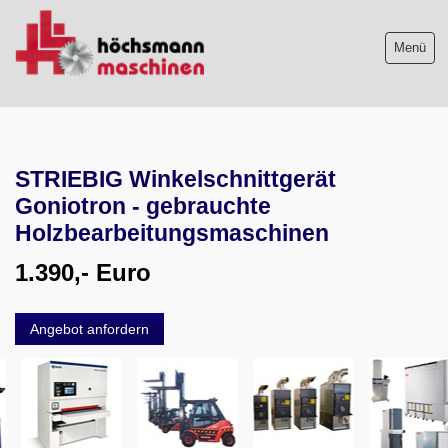
Menü
Maschinenliste
STRIEBIG Winkelschnittgerät
Maschinenankauf
Goniotron - gebrauchte
Shop
Holzbearbeitungsmaschinen
1.390,- Euro
Videos
Service
Angebot anfordern
Wir über uns
06103-9744-0