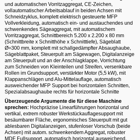
Email
und automatischen Vorritzaggregat, CE-Zeichen,
vollautomatischer Arbeitsablauf in beiden Achsen mit
Schneidzyklus, komplett elektrisch gesteuerte MFP
English
Vollverkleidung, automatisch ein- und austauchendes und
schwenkendes Sägeaggregat, mit automatischem
Vorritzaggregat, Schnittbereich 5.200 x 2.200 x 80 mm
(Schnittbreite x Schnitthöhe x Schnitttiefe), Sägeblatt
Ø=300 mm, komplett mit schallgedämpfter Absaughaube,
Sägeblattpaket, Steuerpult am Sägewagen, Digitalanzeige
am Steuerpult und an der Anschlagklappe, Vorrichtung
zum Schneiden von Kleinteilen und Streifen, versenkbare
Rollen im Grundsupport, verstärkter Motor (5,5 kW), mit
Klappanschlägen und Alu-Mittelauflage, automatisch
ausweichender MFP Support bei horizontalen Schnitten,
Spezialabsaughaube rechts für horizontale Schnitte
Überzeugende Argumente die für diese Maschine
sprechen:
Hochpräzise Linearführungen horizontal und
vertikal, extrem robuster Werkstückauflagesupport mit
besäumbarer Fläche, ergonomisches Steuerpult mit gut
ablesbaren Digitalanzeigen, stufenloser Vorschub (beide
Achsen) mit autom. schwenkendem Aggregat, robuster
MDF Fullsupport, automatisch horizontal ausweichend,