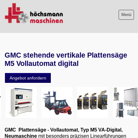
Menü
Maschinenliste
GMC stehende vertikale Plattensäge
Maschinenankauf
M5 Vollautomat digital
Shop
Angebot anfordern
Videos
Service
Wir über uns
06103-9744-0
GMC Plattensäge - Vollautomat, Typ M5 VA-Digital,
Neumaschine
mit besonders präzisen Linearführungen