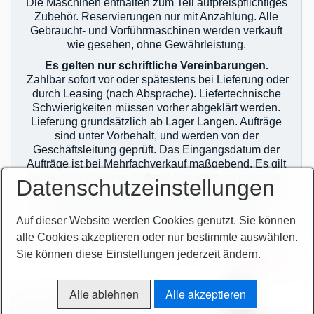
Die Maschinen enthalten zum Teil aufpreispflichtiges
Zubehör. Reservierungen nur mit Anzahlung. Alle
Gebraucht- und Vorführmaschinen werden verkauft
wie gesehen, ohne Gewährleistung.
Es gelten nur schriftliche Vereinbarungen.
Zahlbar sofort vor oder spätestens bei Lieferung oder
durch Leasing (nach Absprache). Liefertechnische
Schwierigkeiten müssen vorher abgeklärt werden.
Lieferung grundsätzlich ab Lager Langen. Aufträge
sind unter Vorbehalt, und werden von der
Geschäftsleitung geprüft. Das Eingangsdatum der
Aufträge ist bei Mehrfachverkauf maßgebend. Es gilt
jeweils nur der erste Auftrag! Auslieferung erst nach
Datenschutzeinstellungen
zahlungstechnischer Klärung! Im Übrigen gelten
unsere allgemeinen Geschäftsbedingungen.
Auf dieser Website werden Cookies genutzt. Sie können
Sie finden unsere AGB`s auf unserer Homepage im
alle Cookies akzeptieren oder nur bestimmte auswählen.
Netz oder auf unseren Auftragsbestätigungen.
Sie können diese Einstellungen jederzeit ändern.
zur Termin-
vereinbarung
Alle ablehnen
Alle akzeptieren
AGB
Bitte beachten!
Impressum
Sitemap intern
Datenschutzerklärung
intern