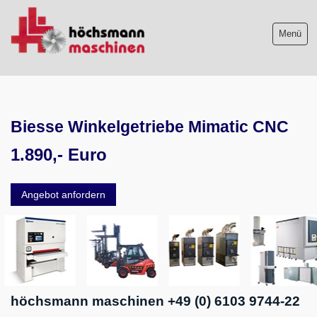
Menü
Maschinenliste
Biesse Winkelgetriebe Mimatic CNC
Maschinenankauf
1.890,- Euro
Shop
Videos
Angebot anfordern
Service
Wir über uns
06103-9744-0
höchsmann maschinen +49 (0) 6103 9744-22