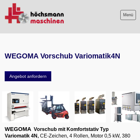
Menü
Maschinenliste
WEGOMA Vorschub Variomatik4N
Maschinenankauf
Shop
Angebot anfordern
Videos
Service
Wir über uns
06103-9744-0
WEGOMA
Vorschub mit Komfortstativ Typ
Variomatik 4N,
CE-Zeichen, 4 Rollen, Motor 0,5 kW, 380