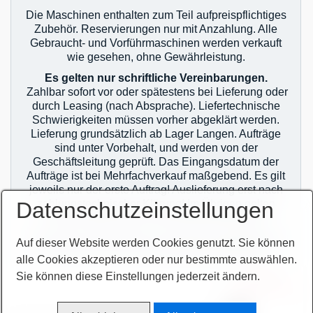
Die Maschinen enthalten zum Teil aufpreispflichtiges
Zubehör. Reservierungen nur mit Anzahlung. Alle
Gebraucht- und Vorführmaschinen werden verkauft
wie gesehen, ohne Gewährleistung.
Es gelten nur schriftliche Vereinbarungen.
Zahlbar sofort vor oder spätestens bei Lieferung oder
durch Leasing (nach Absprache). Liefertechnische
Schwierigkeiten müssen vorher abgeklärt werden.
Lieferung grundsätzlich ab Lager Langen. Aufträge
sind unter Vorbehalt, und werden von der
Geschäftsleitung geprüft. Das Eingangsdatum der
Aufträge ist bei Mehrfachverkauf maßgebend. Es gilt
jeweils nur der erste Auftrag! Auslieferung erst nach
zahlungstechnischer Klärung! Im Übrigen gelten
Datenschutzeinstellungen
unsere allgemeinen Geschäftsbedingungen.
Sie finden unsere AGB`s auf unserer Homepage im
Auf dieser Website werden Cookies genutzt. Sie können
Netz oder auf unseren Auftragsbestätigungen.
alle Cookies akzeptieren oder nur bestimmte auswählen.
Sie können diese Einstellungen jederzeit ändern.
zur Termin-
vereinbarung