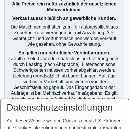
Alle Preise rein netto zuzüglich der gesetzlichen
Mehrwertsteuer.
Verkauf ausschließlich an gewerbliche Kunden.
Die Maschinen enthalten zum Teil aufpreispflichtiges
Zubehör. Reservierungen nur mit Anzahlung. Alle
Gebraucht- und Vorführmaschinen werden verkauft
wie gesehen, ohne Gewährleistung.
Es gelten nur schriftliche Vereinbarungen.
Zahlbar sofort vor oder spätestens bei Lieferung oder
durch Leasing (nach Absprache). Liefertechnische
Schwierigkeiten müssen vorher abgeklärt werden.
Lieferung grundsätzlich ab Lager Langen. Aufträge
sind unter Vorbehalt, und werden von der
Geschäftsleitung geprüft. Das Eingangsdatum der
Aufträge ist bei Mehrfachverkauf maßgebend. Es gilt
jeweils nur der erste Auftrag! Auslieferung erst nach
Datenschutzeinstellungen
zahlungstechnischer Klärung! Im Übrigen gelten
unsere allgemeinen Geschäftsbedingungen.
Sie finden unsere AGB`s auf unserer Homepage im
Auf dieser Website werden Cookies genutzt. Sie können
Netz oder auf unseren Auftragsbestätigungen.
alle Cookies akzeptieren oder nur bestimmte auswählen.