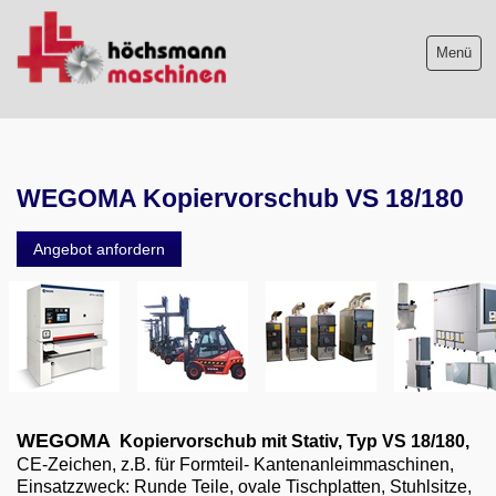
Menü
Maschinenliste
WEGOMA Kopiervorschub VS 18/180
Maschinenankauf
Angebot anfordern
Shop
Videos
Service
Wir über uns
WEGOMA
Kopiervorschub mit Stativ, Typ VS 18/180,
06103-9744-0
CE-Zeichen, z.B. für Formteil- Kantenanleimmaschinen,
Einsatzzweck: Runde Teile, ovale Tischplatten, Stuhlsitze,