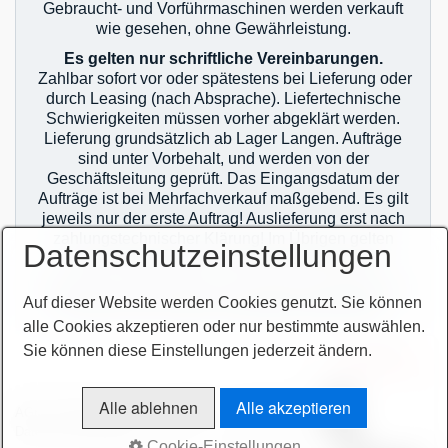
Gebraucht- und Vorführmaschinen werden verkauft
wie gesehen, ohne Gewährleistung.
Es gelten nur schriftliche Vereinbarungen.
Zahlbar sofort vor oder spätestens bei Lieferung oder
durch Leasing (nach Absprache). Liefertechnische
Schwierigkeiten müssen vorher abgeklärt werden.
Lieferung grundsätzlich ab Lager Langen. Aufträge
sind unter Vorbehalt, und werden von der
Geschäftsleitung geprüft. Das Eingangsdatum der
Aufträge ist bei Mehrfachverkauf maßgebend. Es gilt
jeweils nur der erste Auftrag! Auslieferung erst nach
zahlungstechnischer Klärung! Im Übrigen gelten
Datenschutzeinstellungen
unsere allgemeinen Geschäftsbedingungen.
Sie finden unsere AGB`s auf unserer Homepage im
Auf dieser Website werden Cookies genutzt. Sie können
Netz oder auf unseren Auftragsbestätigungen.
alle Cookies akzeptieren oder nur bestimmte auswählen.
Sie können diese Einstellungen jederzeit ändern.
zur Termin-
vereinbarung
Alle ablehnen
Alle akzeptieren
AGB
Bitte beachten!
Impressum
Sitemap intern
Datenschutzerklärung
intern
Cookie-Einstellungen