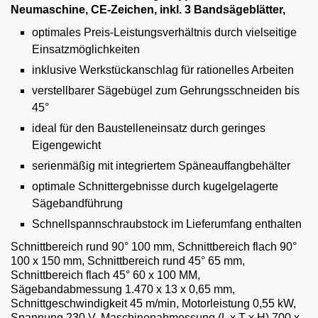
Email
Neumaschine,
CE-Zeichen, inkl.
3 Bandsägeblätter,
optimales Preis-Leistungsverhältnis durch vielseitige
English
Einsatzmöglichkeiten
inklusive Werkstückanschlag für rationelles Arbeiten
verstellbarer Sägebügel zum Gehrungsschneiden bis
45°
ideal für den Baustelleneinsatz durch geringes
Eigengewicht
serienmäßig mit integriertem Späneauffangbehälter
optimale Schnittergebnisse durch kugelgelagerte
Sägebandführung
Schnellspannschraubstock im Lieferumfang enthalten
Schnittbereich rund 90° 100 mm, Schnittbereich flach 90°
100 x 150 mm, Schnittbereich rund 45° 65 mm,
Schnittbereich flach 45° 60 x 100 MM,
Sägebandabmessung 1.470 x 13 x 0,65 mm,
Schnittgeschwindigkeit 45 m/min, Motorleistung 0,55 kW,
Spannung 230 V, Maschinenabmessung (L x T x H) 700 x