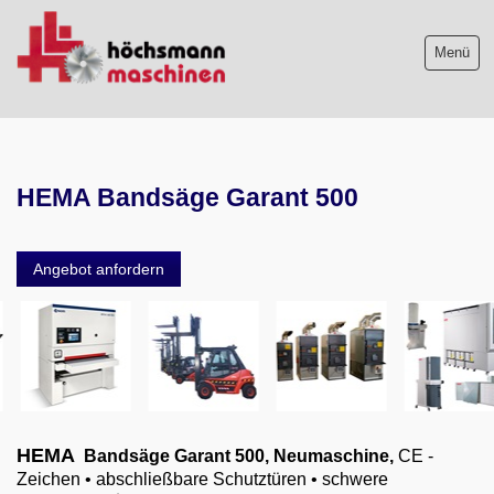
Menü
Maschinenliste
HEMA Bandsäge Garant 500
Maschinenankauf
Shop
Angebot anfordern
Videos
Service
Wir über uns
06103-9744-0
HEMA
Bandsäge Garant 500,
Neumaschine,
CE -
Zeichen • abschließbare Schutztüren • schwere