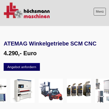
Menü
Maschinenliste
ATEMAG Winkelgetriebe SCM CNC
Maschinenankauf
4.290,- Euro
Shop
Videos
Angebot anfordern
Service
Wir über uns
06103-9744-0