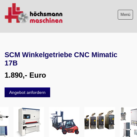
Menü
Maschinenliste
SCM Winkelgetriebe CNC Mimatic
Maschinenankauf
17B
Shop
1.890,- Euro
Videos
Angebot anfordern
Service
Wir über uns
06103-9744-0