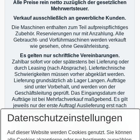
Alle Preise rein netto zuzüglich der gesetzlichen
Mehrwertsteuer.
Verkauf ausschließlich an gewerbliche Kunden.
Die Maschinen enthalten zum Teil aufpreispflichtiges
Zubehör. Reservierungen nur mit Anzahlung. Alle
Gebraucht- und Vorführmaschinen werden verkauft
wie gesehen, ohne Gewährleistung.
Es gelten nur schriftliche Vereinbarungen.
Zahlbar sofort vor oder spätestens bei Lieferung oder
durch Leasing (nach Absprache). Liefertechnische
Schwierigkeiten müssen vorher abgeklärt werden.
Lieferung grundsätzlich ab Lager Langen. Aufträge
sind unter Vorbehalt, und werden von der
Geschäftsleitung geprüft. Das Eingangsdatum der
Aufträge ist bei Mehrfachverkauf maßgebend. Es gilt
jeweils nur der erste Auftrag! Auslieferung erst nach
zahlungstechnischer Klärung! Im Übrigen gelten
Datenschutzeinstellungen
unsere allgemeinen Geschäftsbedingungen.
Sie finden unsere AGB`s auf unserer Homepage im
Auf dieser Website werden Cookies genutzt. Sie können
Netz oder auf unseren Auftragsbestätigungen.
alle Cookies akzeptieren oder nur bestimmte auswählen.