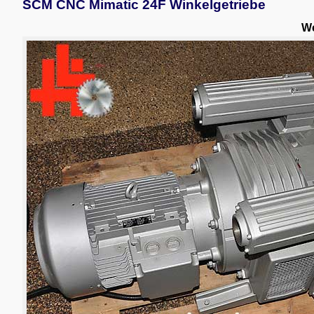
SCM CNC Mimatic 24F Winkelgetriebe
We