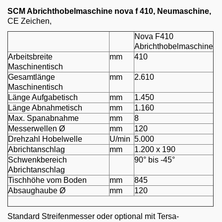
Email
SCM Abrichthobelmaschine nova f 410, Neumaschine
,
CE Zeichen,
English
Nova F410
Abrichthobelmaschine
Arbeitsbreite
mm
410
Maschinentisch
Gesamtlänge
mm
2.610
Maschinentisch
Länge Aufgabetisch
mm
1.450
Länge Abnahmetisch
mm
1.160
Max. Spanabnahme
mm
8
Messerwellen Ø
mm
120
Drehzahl Hobelwelle
U/min
5.000
Abrichtanschlag
mm
1.200 x 190
Schwenkbereich
90° bis -45°
Abrichtanschlag
Tischhöhe vom Boden
mm
845
Absaughaube Ø
mm
120
Standard Streifenmesser oder optional mit Tersa-