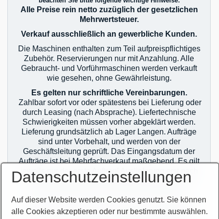
beachten Sie bitte folgende wichtige Hinweise:
Alle Preise rein netto zuzüglich der gesetzlichen
Mehrwertsteuer.
Verkauf ausschließlich an gewerbliche Kunden.
Die Maschinen enthalten zum Teil aufpreispflichtiges
Zubehör. Reservierungen nur mit Anzahlung. Alle
Gebraucht- und Vorführmaschinen werden verkauft
wie gesehen, ohne Gewährleistung.
Es gelten nur schriftliche Vereinbarungen.
Zahlbar sofort vor oder spätestens bei Lieferung oder
durch Leasing (nach Absprache). Liefertechnische
Schwierigkeiten müssen vorher abgeklärt werden.
Lieferung grundsätzlich ab Lager Langen. Aufträge
sind unter Vorbehalt, und werden von der
Geschäftsleitung geprüft. Das Eingangsdatum der
Aufträge ist bei Mehrfachverkauf maßgebend. Es gilt
jeweils nur der erste Auftrag! Auslieferung erst nach
Datenschutzeinstellungen
zahlungstechnischer Klärung! Im Übrigen gelten
unsere allgemeinen Geschäftsbedingungen.
Auf dieser Website werden Cookies genutzt. Sie können
Sie finden unsere AGB`s auf unserer Homepage im
alle Cookies akzeptieren oder nur bestimmte auswählen.
Netz oder auf unseren Auftragsbestätigungen.